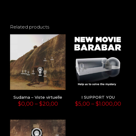
Related products
Sudama – Viste virtuelle
I SUPPORT YOU
Price
Price
$
0,00
–
$
20,00
$
5,00
–
$
1.000,00
range:
range
$0,00
$5,00
through
thro
$20,00
$1.00