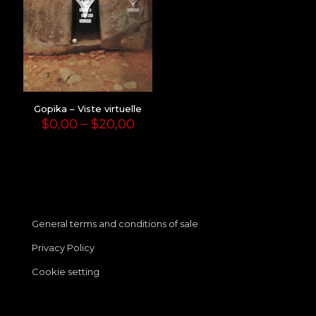
Gopika – Viste virtuelle
Price
$
0,00
–
$
20,00
range:
$0,00
through
$20,00
General terms and conditions of sale
Privacy Policy
Cookie setting