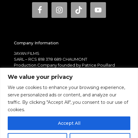
Company Information
JAYAN FILMS
SARL – RCS 818 378 689 CHAUMONT
Production Company founded by Patrice Pouillard
For any question :
We value your privacy
contact@builders-of-the-ancient-mysteries.com
We use cookies to enhance your browsing experience,
serve personalized ads or content, and analyze our
traffic. By clicking "Accept All", you consent to our use of
cookies.
We use cookies to ensure the best experience on our website.
© 2020 Jayan Films | All rights reserved | Made with love
Accept All
If you continue to use this site, we will assume that you are
satisfied with it.