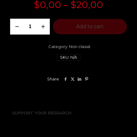
Price
$
0,00
–
$
20,00
range:
$0,00
Vadathika
Add to cart
-
throug
Viste
$20,00
virtuelle
quantity
Category:
Non classé
SKU:
N/A
Share
SUPPORT YOUR RESEARCH